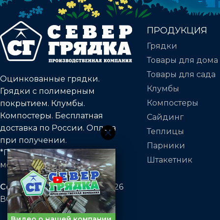
ПРОДУКЦИЯ
Грядки
Товары для дома
Товары для сада
Оцинкованные грядки.
Клумбы
Грядки с полимерным
Компостеры
покрытием. Клумбы.
Компостеры. Бесплатная
Сайдинг
доставка по России. Оплата
Теплицы
при получении.
Парники
*Подробности уточняйте у
Штакетник
менеджера
Север Грядка
2020 — 2026
ВСЕ ПРАВА ЗАЩИЩЕНЫ
Видео о нашей компании