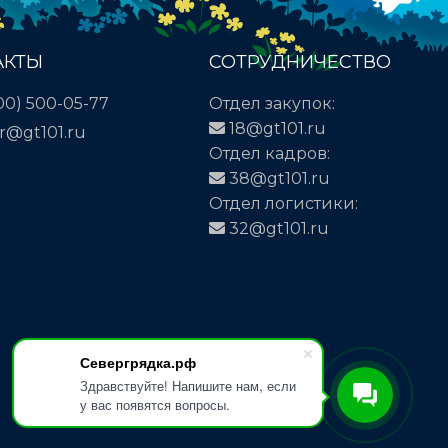
АКТЫ
СОТРУДНИЧЕСТВО
00) 500-05-77
Отдел закупок:
18@gt101.ru
r@gt101.ru
Отдел кадров:
38@gt101.ru
Отдел логистики:
32@gt101.ru
Севергрядка.рф
Здравствуйте! Напишите нам, если
у вас появятся вопросы.