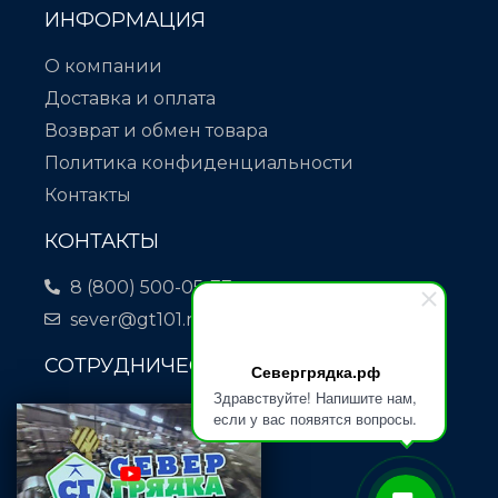
ИНФОРМАЦИЯ
О компании
Доставка и оплата
Возврат и обмен товара
Политика конфиденциальности
Контакты
КОНТАКТЫ
8 (800) 500-05-77
sever@gt101.ru
СОТРУДНИЧЕСТВО
Севергрядка.рф
Здравствуйте! Напишите нам,
Отдел закупок:
если у вас появятся вопросы.
18@gt101.ru
Отдел кадров:
38@gt101.ru