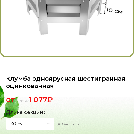
Клумба одноярусная шестигранная
оцинкованная
от
1 077
₽
1 788
₽
Длина секции
Очистить